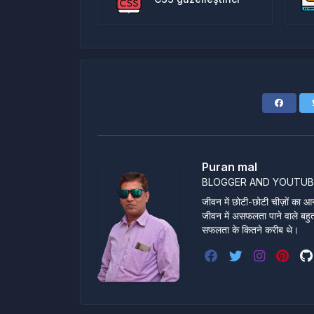
Puran mal
BLOGGER AND YOUTUB
जीवन में छोटी-छोटी चीज़ों का आन
जीवन में असफलता पाने वाले बहुत स
सफलता के कितने करीब थे।