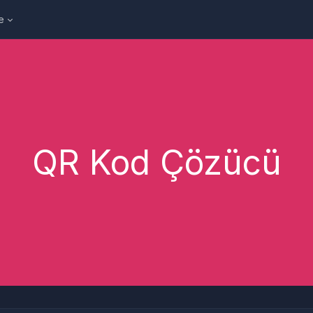
e
QR Kod Çözücü