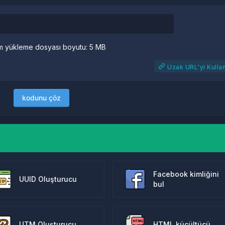
 yükleme dosyası boyutu: 5 MB
Uzak URL'yi Kulla
kodunu çöz
Facebook kimliğini
UUID Oluşturucu
bul
UTM Oluşturucu
HTML küçültücü