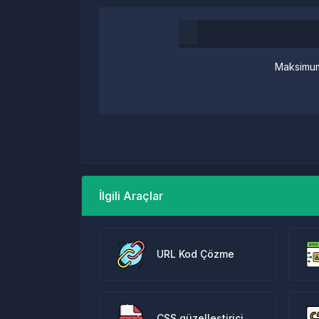
Maksimum
İlgili Araçlar
URL Kod Çözme
CSS güzelleştirici