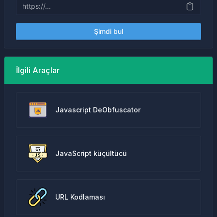
Şimdi bul
İlgili Araçlar
Javascript DeObfuscator
JavaScript küçültücü
URL Kodlaması