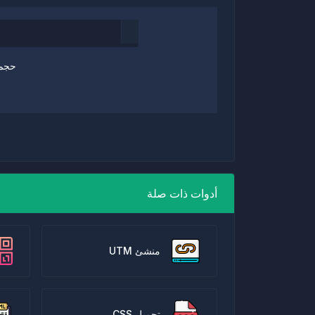
حجم 
أدوات ذات صلة
منشئ UTM
تجميل CSS