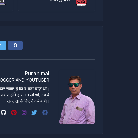
Puran mal
LOGGER AND YOUTUBER
 सकते हैं कि वे बड़ी चीज़ें थीं।
 जब उन्होंने हार मान ली थी, तब वे
सफलता के कितने करीब थे।