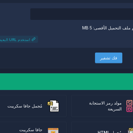
ملف التحميل الأقصى: 5 MB
استخدم URL البعيد
فك تشفير
مولد رمز الاستجابة
مُجمل جافا سكريبت
السريعة
جافا سكريبت
مُجمل HTML