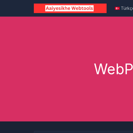
Türkç
WebP'