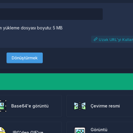
 yükleme dosyası boyutu: 5 MB
Uzak URL'yi Kulla
Dönüştürmek
Base64'e görüntü
Çevirme resmi
Görüntü
JPG'den GIF'ye