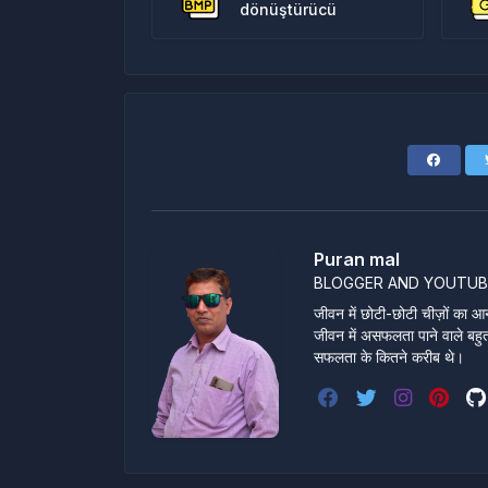
dönüştürücü
Puran mal
BLOGGER AND YOUTUB
जीवन में छोटी-छोटी चीज़ों का आन
जीवन में असफलता पाने वाले बहुत स
सफलता के कितने करीब थे।