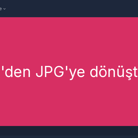
e
den JPG'ye dönüş