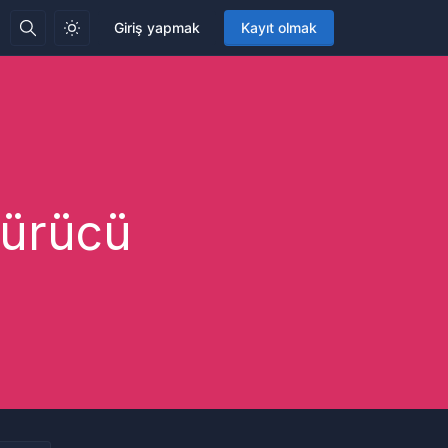
Giriş yapmak
Kayıt olmak
türücü