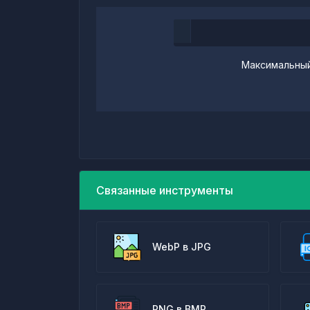
Максимальный
Связанные инструменты
WebP в JPG
PNG в BMP