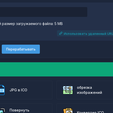
 размер загружаемого файла: 5 MB
Использовать удаленный UR
Перерабатывать
обрезка
JPG в ICO
изображений
Повернуть
Конвертер ICO