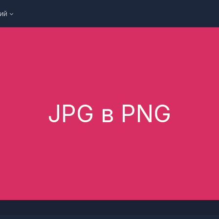
ий
JPG в PNG