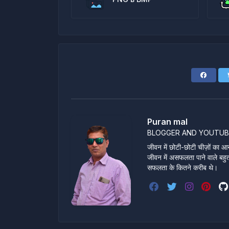
Puran mal
BLOGGER AND YOUTUB
जीवन में छोटी-छोटी चीज़ों का आन
जीवन में असफलता पाने वाले बहुत स
सफलता के कितने करीब थे।