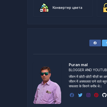
Конвертер цвета
Puran mal
BLOGGER AND YOUTUB
जीवन में छोटी-छोटी चीज़ों का आन
जीवन में असफलता पाने वाले बहुत स
सफलता के कितने करीब थे।