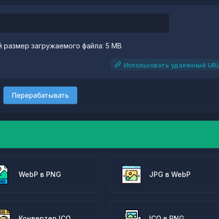
 размер загружаемого файла: 5 MB
Использовать удаленный UR
Перерабатывать
WebP в PNG
JPG в WebP
Конвертер ICO
ICO в PNG