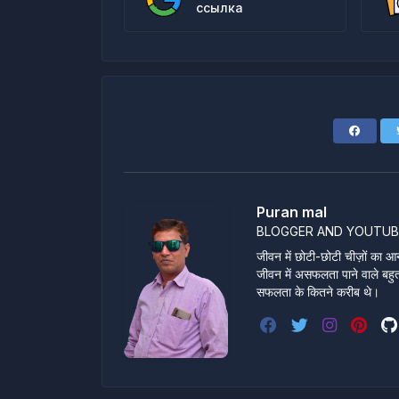
ссылка
Puran mal
BLOGGER AND YOUTUB
जीवन में छोटी-छोटी चीज़ों का आन
जीवन में असफलता पाने वाले बहुत स
सफलता के कितने करीब थे।