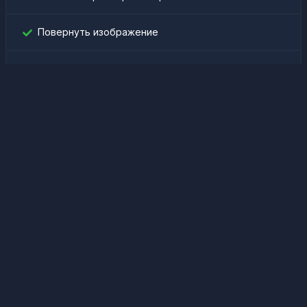
Повернуть изображение
Найти идентификатор Facebook
Генератор паролей
Конвертер цвета
Счетчик слов
Генератор QR-кода
QR-код декодер
Поиск IP-адреса