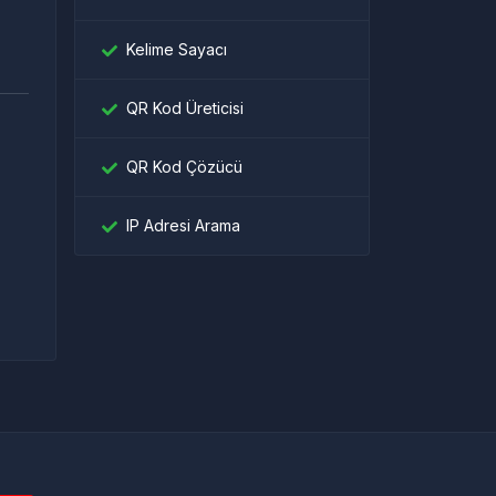
Kelime Sayacı
QR Kod Üreticisi
QR Kod Çözücü
।
IP Adresi Arama