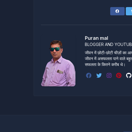
Puran mal
BLOGGER AND YOUTUB
जीवन में छोटी-छोटी चीज़ों का आन
जीवन में असफलता पाने वाले बहुत स
सफलता के कितने करीब थे।