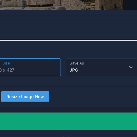
al Size
Save As
Resize Image Now