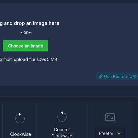
g and drop an image here
- or -
Choose an image
ximum upload file size: 5 MB
Use Remote URL
Counter
Clockwise
Clockwise