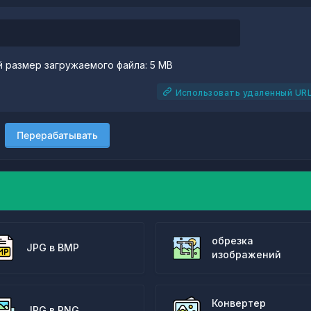
 размер загружаемого файла: 5 MB
Использовать удаленный UR
Перерабатывать
обрезка
JPG в BMP
изображений
Конвертер
JPG в PNG