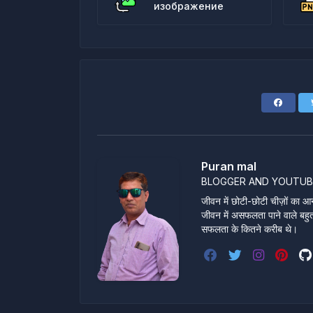
изображение
Puran mal
BLOGGER AND YOUTUB
जीवन में छोटी-छोटी चीज़ों का आन
जीवन में असफलता पाने वाले बहुत स
सफलता के कितने करीब थे।