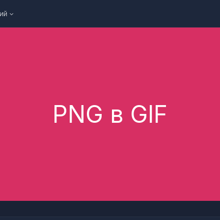
ий
PNG в GIF