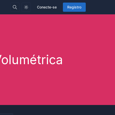
Conecte-se
Registro
olumétrica