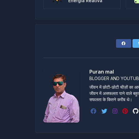
Energia Reativa
Puran mal
BLOGGER AND YOUTUB
जीवन में छोटी-छोटी चीज़ों का आन
जीवन में असफलता पाने वाले बहुत स
सफलता के कितने करीब थे।