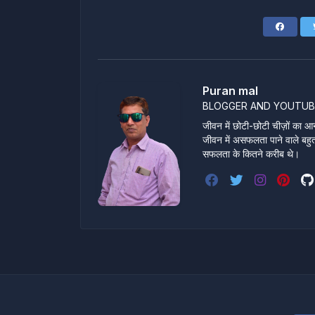
Puran mal
BLOGGER AND YOUTUB
जीवन में छोटी-छोटी चीज़ों का आन
जीवन में असफलता पाने वाले बहुत स
सफलता के कितने करीब थे।