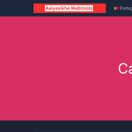
Portu
C