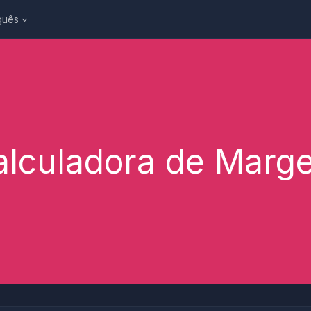
guês
alculadora de Marg