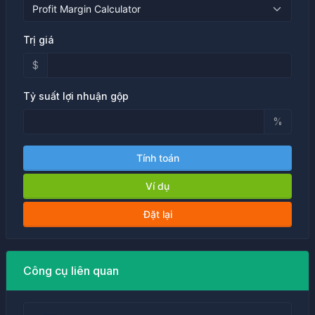
Trị giá
$
Tỷ suất lợi nhuận gộp
%
Tính toán
Ví dụ
Đặt lại
Công cụ liên quan