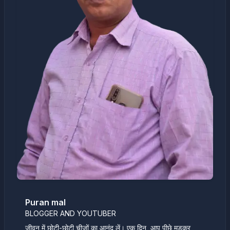
Puran mal
BLOGGER AND YOUTUBER
जीवन में छोटी-छोटी चीज़ों का आनंद लें। एक दिन, आप पीछे मुड़कर