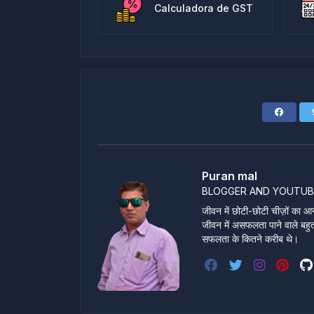
Calculadora de GST
Puran mal
BLOGGER AND YOUTUB
जीवन में छोटी-छोटी चीज़ों का आन
जीवन में असफलता पाने वाले बहुत स
सफलता के कितने करीब थे।