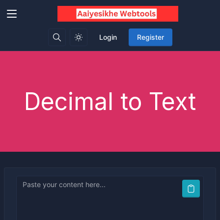
Login
Register
Decimal to Text