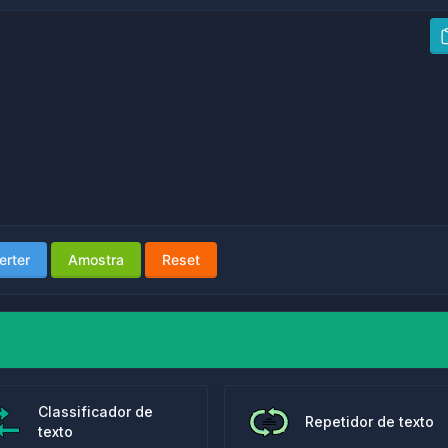
erter
Amostra
Reset
Classificador de
Repetidor de texto
texto