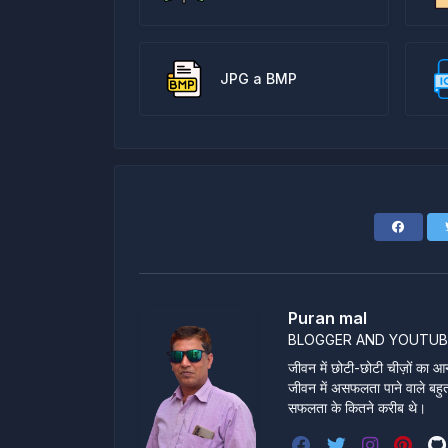
JPG a BMP
Puran mal
BLOGGER AND YOUTUB
जीवन में छोटी-छोटी चीज़ों का आन
जीवन में असफलता पाने वाले बहुत स
सफलता के कितने करीब थे।