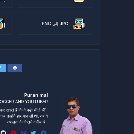
JPG إلى PNG
Puran mal
LOGGER AND YOUTUBER
 सकते हैं कि वे बड़ी चीज़ें थीं।
 जब उन्होंने हार मान ली थी, तब वे
सफलता के कितने करीब थे।