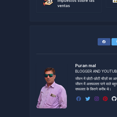
impuestos sobre las
ventas
Puran mal
BLOGGER AND YOUTUB
जीवन में छोटी-छोटी चीज़ों का आन
जीवन में असफलता पाने वाले बहुत स
सफलता के कितने करीब थे।