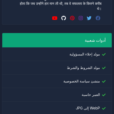
होता कि जब उन्होंने हार मान ली थी, तब वे सफलता के कितने करीब
थे।
أدوات شعبية
مولد إخلاء المسؤولية
مولد الشروط والشرط
منشئ سياسة الخصوصية
العمر حاسبة
WebP إلى JPG