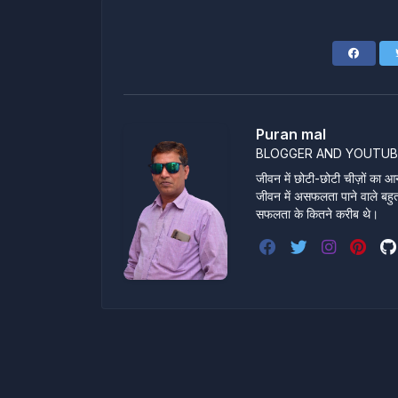
Puran mal
BLOGGER AND YOUTUB
जीवन में छोटी-छोटी चीज़ों का आन
जीवन में असफलता पाने वाले बहुत स
सफलता के कितने करीब थे।