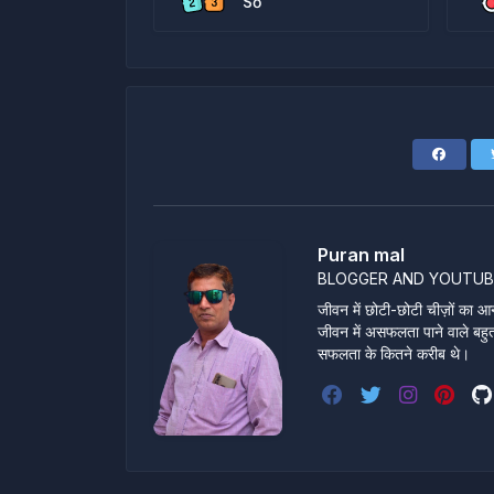
Số
Puran mal
BLOGGER AND YOUTUB
जीवन में छोटी-छोटी चीज़ों का आन
जीवन में असफलता पाने वाले बहुत स
सफलता के कितने करीब थे।