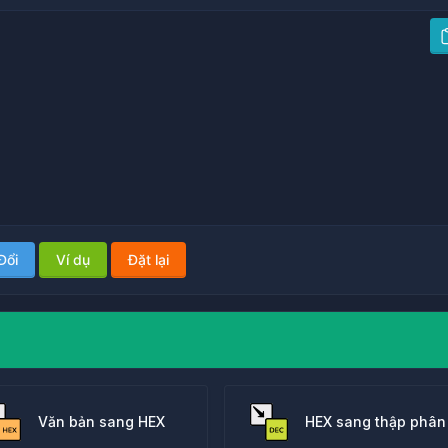
Đổi
Ví dụ
Đặt lại
Văn bản sang HEX
HEX sang thập phân