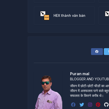
HEX thành văn bản
Puran mal
BLOGGER AND YOUTUB
जीवन में छोटी-छोटी चीज़ों का आन
जीवन में असफलता पाने वाले बहुत स
सफलता के कितने करीब थे।